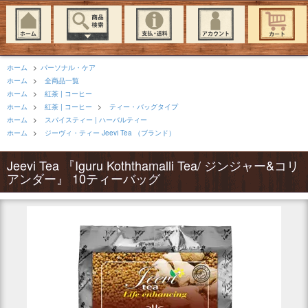
ホーム
>
パーソナル・ケア
ホーム
>
全商品一覧
ホーム
>
紅茶 | コーヒー
ホーム
>
紅茶 | コーヒー
>
ティー・バッグタイプ
ホーム
>
スパイスティー | ハーバルティー
ホーム
>
ジーヴィ・ティー Jeevi Tea （ブランド）
Jeevi Tea 『Iguru Koththamalli Tea/ ジンジャー&コリ
アンダー』 10ティーバッグ