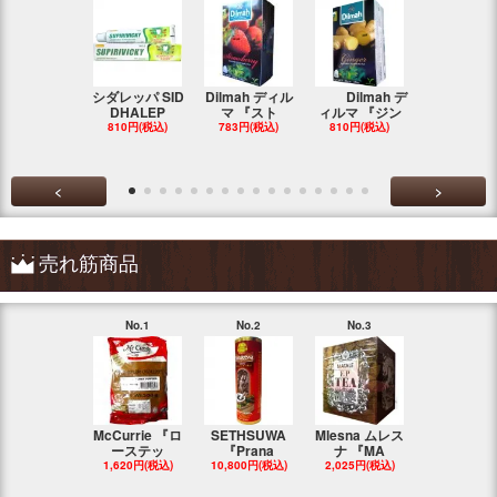
シダレッパ SID
Dilmah ディル
Dilmah デ
MA'S 『ス
DHALEP
マ 『スト
ィルマ 『ジン
ンカ・チキ
810円(税込)
783円(税込)
810円(税込)
783円(税込
<
>
売れ筋商品
No.1
No.2
No.3
No.4
McCurrie 『ロ
SETHSUWA
Mlesna ムレス
LINK NATU
ーステッ
『Prana
ナ 『MA
『F
1,620円(税込)
10,800円(税込)
2,025円(税込)
1,148円(税