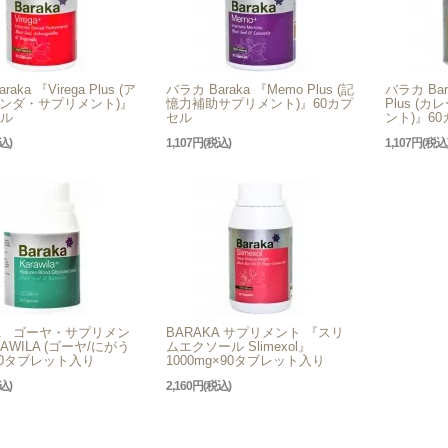
aka 『Virega Plus (ア
バラカ Baraka 『Memo Plus (記
バラカ Bara
ンダ・サプリメント)』
憶力補助サプリメント)』60カプ
Plus (
セル
セル
ント)』6
込)
1,107円(税込)
1,107円(税込
KA ゴーヤ・サプリメン
BARAKA サプリメント 『スリ
AWILA (ゴーヤ/にがう
ムエクソール Slimexol』
60タブレット入り
1000mg×90タブレット入り
込)
2,160円(税込)