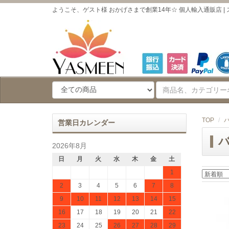
ようこそ、ゲスト様 おかげさまで創業14年☆ 個人輸入通販店 | 
TOP
バ
営業日カレンダー
バ
2026年8月
日
月
火
水
木
金
土
1
2
3
4
5
6
7
8
9
10
11
12
13
14
15
16
17
18
19
20
21
22
23
24
25
26
27
28
29