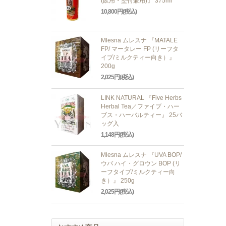
(飲用・塗付兼用)』 375ml
10,800円(税込)
Mlesna ムレスナ 『MATALE
FP/ マータレー FP (リーフタ
イプ/ミルクティー向き）』
200g
2,025円(税込)
LINK NATURAL 『Five Herbs
Herbal Tea／ファイブ・ハー
ブス・ハーバルティー』 25バ
ッグ入
1,148円(税込)
Mlesna ムレスナ 『UVA BOP/
ウバ ハイ・グロウン BOP (リ
ーフタイプ/ミルクティー向
き）』 250g
2,025円(税込)