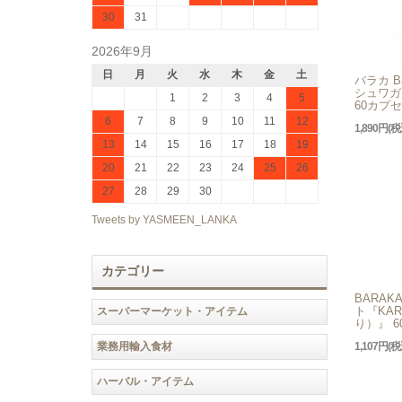
30
31
2026年9月
日
月
火
水
木
金
土
バラカ Bar
シュワガ
1
2
3
4
5
60カプ
6
7
8
9
10
11
12
1,890円(税
13
14
15
16
17
18
19
20
21
22
23
24
25
26
27
28
29
30
Tweets by YASMEEN_LANKA
カテゴリー
BARA
ト『KAR
スーパーマーケット・アイテム
り）』 
業務用輸入食材
1,107円(税
ハーバル・アイテム