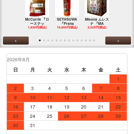
McCurrie 『ロ
SETHSUWA
Mlesna ムレス
LINK NATU
ーステッ
『Prana
ナ 『MA
『F
1,620円(税込)
10,800円(税込)
2,025円(税込)
1,148円(税
<
>
2026年8月
日
月
火
水
木
金
土
1
2
3
4
5
6
7
8
9
10
11
12
13
14
15
16
17
18
19
20
21
22
23
24
25
26
27
28
29
30
31