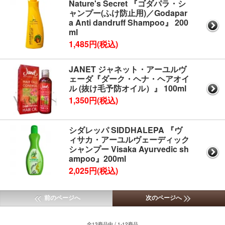
Nature's Secret 『ゴダパラ・シ
ャンプー(ふけ防止用)／Godapar
a Anti dandruff Shampoo』 200
ml
1,485円(税込)
JANET ジャネット・アーユルヴ
ェーダ『ダーク・ヘナ・ヘアオイ
ル (抜け毛予防オイル）』 100ml
1,350円(税込)
シダレッパ SIDDHALEPA 『ヴ
ィサカ・アーユルヴェーディック
シャンプー Visaka Ayurvedic sh
ampoo』200ml
2,025円(税込)
前のページへ
次のページへ
全13商品中 / 1-12商品