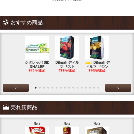
おすすめ商品
シダレッパ SID
Dilmah ディル
Dilmah デ
MA'S 『ス
DHALEP
マ 『スト
ィルマ 『ジン
ンカ・チキ
810円(税込)
783円(税込)
810円(税込)
783円(税込
<
>
売れ筋商品
No.1
No.2
No.3
No.4