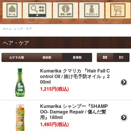
ホーム
>
ヘア・ケア
ヘア・ケア
おすすめ順
価格順
新着順
Kumarika クマリカ 『Hair Fall C
ontrol Oil / 抜け毛予防オイル 』2
00ml
1,215円(税込)
Kumarika シャンプー『SHAMP
OO- Damage Repair / 傷んだ髪
用』180ml
1,485円(税込)