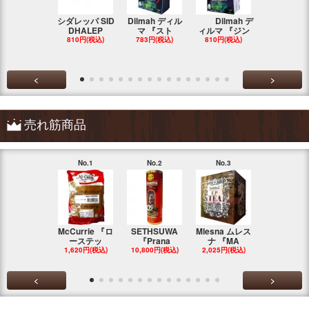
シダレッパ SID
Dilmah ディル
Dilmah デ
MA'S 『ス
DHALEP
マ 『スト
ィルマ 『ジン
ンカ・チキ
810円(税込)
783円(税込)
810円(税込)
783円(税込
<
>
売れ筋商品
No.1
No.2
No.3
No.4
McCurrie 『ロ
SETHSUWA
Mlesna ムレス
LINK NATU
ーステッ
『Prana
ナ 『MA
『F
1,620円(税込)
10,800円(税込)
2,025円(税込)
1,148円(税
<
>