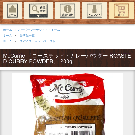
ホーム
>
スーパーマーケット・アイテム
ホーム
>
全商品一覧
ホーム
>
スパイス | カレーペースト
McCurrie 『ローステッド・カレーパウダー ROASTE
D CURRY POWDER』 200g