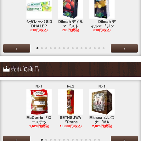
シダレッパ SID
Dilmah ディル
Dilmah デ
MA'S 『ス
DHALEP
マ 『スト
ィルマ 『ジン
ンカ・チキ
810円(税込)
783円(税込)
810円(税込)
783円(税込
<
>
売れ筋商品
No.1
No.2
No.3
No.4
McCurrie 『ロ
SETHSUWA
Mlesna ムレス
LINK NATU
ーステッ
『Prana
ナ 『MA
『F
1,620円(税込)
10,800円(税込)
2,025円(税込)
1,148円(税
<
>