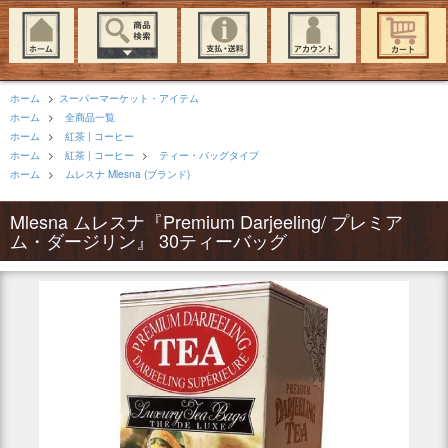
ホーム
>
スーパーマーケット・アイテム
ホーム
>
全商品一覧
ホーム
>
紅茶 | コーヒー
ホーム
>
紅茶 | コーヒー
>
ティー・バッグタイプ
ホーム
>
ムレスナ Mlesna (ブランド)
Mlesna ムレスナ『Premium Darjeeling/ プレミア
ム・ダージリン』 30ティーバッグ