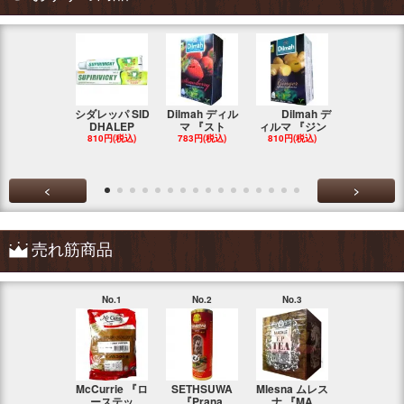
シダレッパ SID
Dilmah ディル
Dilmah デ
MA'S 『ス
DHALEP
マ 『スト
ィルマ 『ジン
ンカ・チキ
810円(税込)
783円(税込)
810円(税込)
783円(税込
<
>
売れ筋商品
No.1
No.2
No.3
No.4
McCurrie 『ロ
SETHSUWA
Mlesna ムレス
LINK NATU
ーステッ
『Prana
ナ 『MA
『F