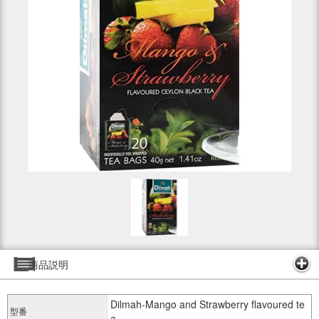
商品説明
Dilmah-Mango and Strawberry flavoured te
型番
a