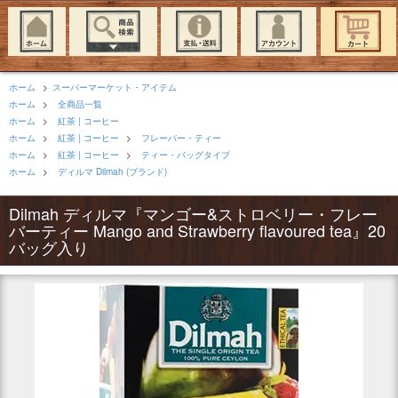
ホーム
>
スーパーマーケット・アイテム
ホーム
>
全商品一覧
ホーム
>
紅茶 | コーヒー
ホーム
>
紅茶 | コーヒー
>
フレーバー・ティー
ホーム
>
紅茶 | コーヒー
>
ティー・バッグタイプ
ホーム
>
ディルマ Dilmah (ブランド)
Dilmah ディルマ『マンゴー&ストロベリー・フレー
バーティー Mango and Strawberry flavoured tea』20
バッグ入り